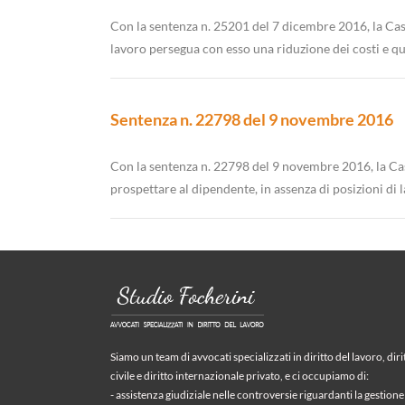
Con la sentenza n. 25201 del 7 dicembre 2016, la Cass
lavoro persegua con esso una riduzione dei costi e qui
Sentenza n. 22798 del 9 novembre 2016
Con la sentenza n. 22798 del 9 novembre 2016, la Cass
prospettare al dipendente, in assenza di posizioni di 
Siamo un team di avvocati specializzati in diritto del lavoro, diri
civile e diritto internazionale privato, e ci occupiamo di:
- assistenza giudiziale nelle controversie riguardanti la gestione