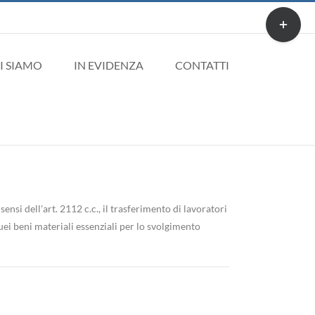
Toggle
area
barra
I SIAMO
IN EVIDENZA
CONTATTI
scorrevole
si dell'art. 2112 c.c., il trasferimento di lavoratori
uei beni materiali essenziali per lo svolgimento